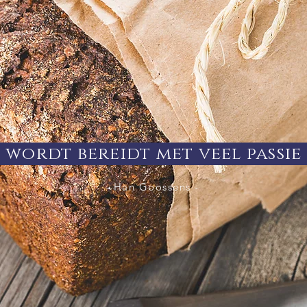
 wordt bereidt met veel passie 
- Han Goossens -