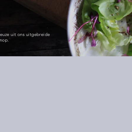
keuze
uit ons
uitgebreide
knop.