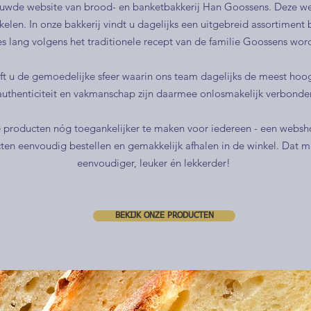
uwde website van brood- en banketbakkerij Han Goossens. Deze we
kkelen. In onze bakkerij vindt u dagelijks een uitgebreid assortiment
s lang volgens het traditionele recept van de familie Goossens word
eft u de gemoedelijke sfeer waarin ons team dagelijks de meest ho
 authenticiteit en vakmanschap zijn daarmee onlosmakelijk verbonde
producten nóg toegankelijker te maken voor iedereen - een websho
cten eenvoudig bestellen en gemakkelijk afhalen in de winkel. Dat m
eenvoudiger, leuker én lekkerder!
BEKIJK ONZE PRODUCTEN