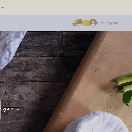
en!
Inloggen
Login
CONTACT
ngen -