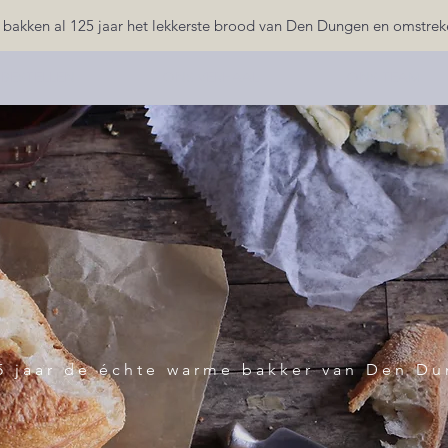
 bakken al 125 jaar het lekkerste brood van Den Dungen en omstrek
 BESTELLEN
ONS VERHAAL
ONS TEAM
25 jaar de échte warme bakker van Den Du