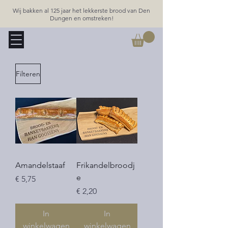
Wij bakken al 125 jaar het lekkerste brood van Den
Dungen en omstreken!
Filteren
Amandelstaaf
Frikandelbroodj
e
Prijs
€ 5,75
Prijs
€ 2,20
In
In
winkelwagen
winkelwagen