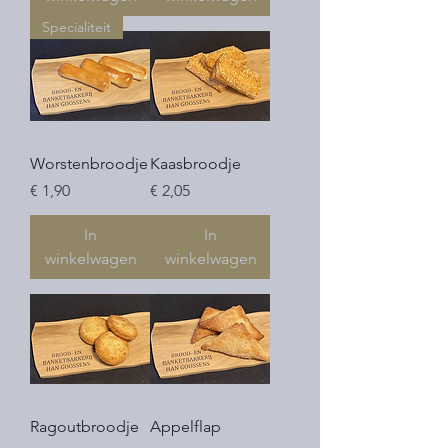
Specialiteit
Worstenbroodje
Kaasbroodje
Prijs
Prijs
€ 1,90
€ 2,05
In
In
winkelwagen
winkelwagen
Ragoutbroodje
Appelflap