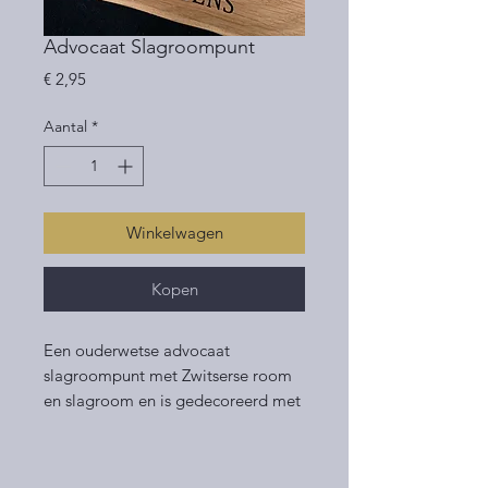
Advocaat Slagroompunt
Prijs
€ 2,95
Aantal
*
Winkelwagen
Kopen
Een ouderwetse advocaat
slagroompunt met Zwitserse room
en slagroom en is gedecoreerd met
een vruchtje en chocolaatje.