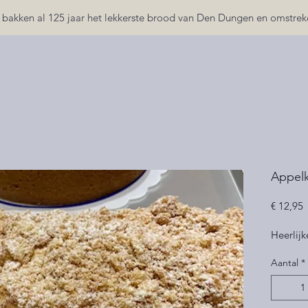
 bakken al 125 jaar het lekkerste brood van Den Dungen en omstrek
 BESTELLEN
ONS VERHAAL
ONS TEAM
Appelk
P
€ 12,95
Heerlij
Aantal
*