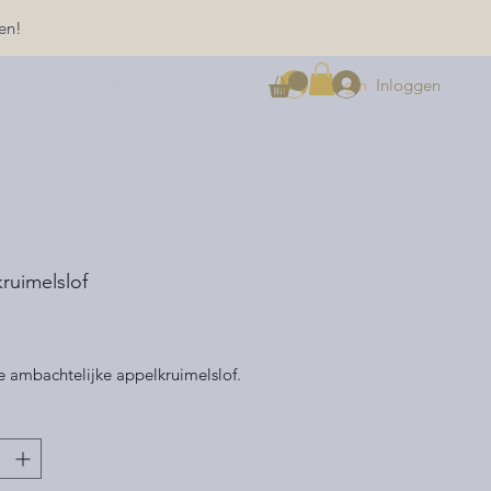
en!
Inloggen
Login
CONTACT
ruimelslof
rijs
ke ambachtelijke appelkruimelslof.