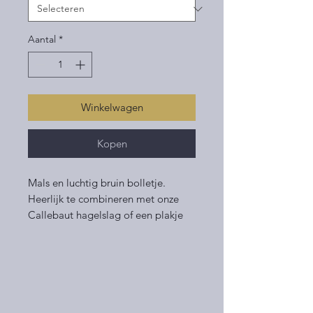
Aantal
*
Winkelwagen
Kopen
Mals en luchtig bruin bolletje.
Heerlijk te combineren met onze
Callebaut hagelslag of een plakje
boterhamworst.
Volumevoordeel? Koop een zak van
6 of 12 bolletjes en je bent
voordeliger uit! Je kan voor deze
optie kiezen onder het kopje