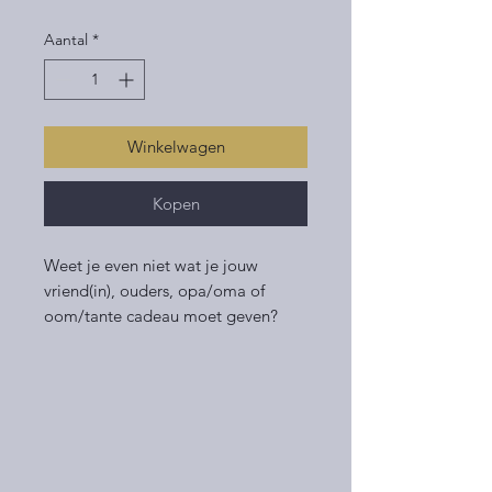
Aantal
*
Winkelwagen
Kopen
Weet je even niet wat je jouw
vriend(in), ouders, opa/oma of
oom/tante cadeau moet geven?
Een cadeaubon van Bakkerij Han
Goossens is altijd een goed idee!
Je kunt de bon kopen vanaf een
bedrag van €5,00. Dat is nog eens
een echt lekker cadeau.