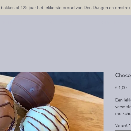
 bakken al 125 jaar het lekkerste brood van Den Dungen en omstrek
 BESTELLEN
ONS VERHAAL
ONS TEAM
Chocol
Pr
€ 1,00
Een lek
verse s
melkcho
Variant
*