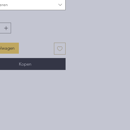
eren
elwagen
Kopen