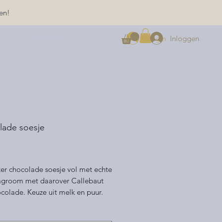
en!
Inloggen
Login
CONTACT
ade soesje
ijs
ker chocolade soesje vol met echte
lagroom met daarover Callebaut
colade. Keuze uit melk en puur.