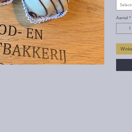
Select
Aantal
*
Wink