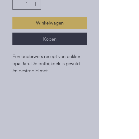
Winkelwagen
Kopen
Een ouderwets recept van bakker
opa Jan. De ontbijkoek is gevuld
én bestrooid met
kandijsuiker. Perfect voor het
ontbijt, lunch of als tussendoortje!
Lekker met een laagje roomboter.