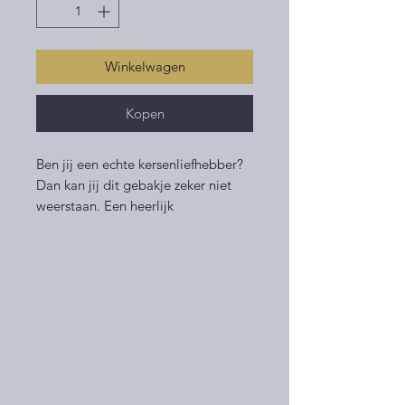
Winkelwagen
Kopen
Ben jij een echte kersenliefhebber?
Dan kan jij dit gebakje zeker niet
weerstaan. Een heerlijk
kersengebakje gedecoreerd met
een laagje slagroom en een
chocolaatje.