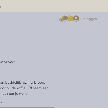
en!
Inloggen
Login
CONTACT
nenbrood
ijs
 ambachtelijk rozijnenbrood.
oor bij de koffie! Of neem een
 mee naar je werk!
*