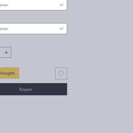
eren
eren
elwagen
Kopen