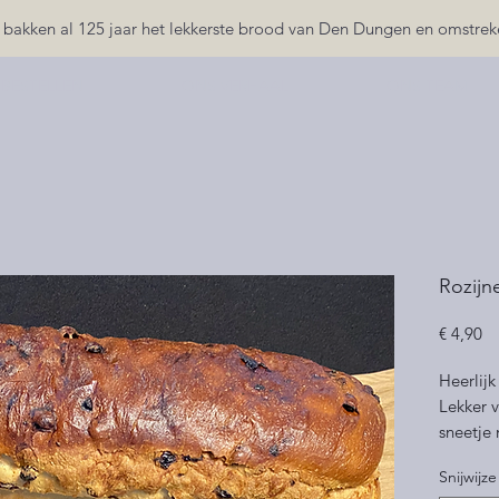
 bakken al 125 jaar het lekkerste brood van Den Dungen en omstrek
 BESTELLEN
ONS VERHAAL
ONS TEAM
Rozij
Pr
€ 4,90
Heerlijk
Lekker v
sneetje
Snijwijze