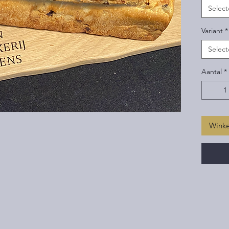
Select
Variant
*
Select
Aantal
*
Wink