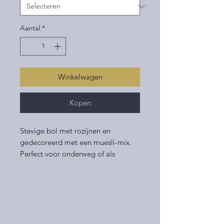
Aantal
*
Winkelwagen
Kopen
Stevige bol met rozijnen en
gedecoreerd met een muesli-mix.
Perfect voor onderweg of als
tussendoortje!
Volumevoordeel? Koop een zak van
6 mueslibollen en je bent
voordeliger uit! Je kan voor deze
optie kiezen onder het kopje