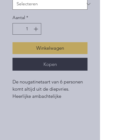
Aantal
*
Winkelwagen
Kopen
De nougatinetaart van 6 personen
komt altijd uit de diepvries.
Heerlijke ambachtelijke
nougatinetaart met schuimlaag
gedecoreerd met nougatine. Let
op, deze taart kan niet worden
gesneden.