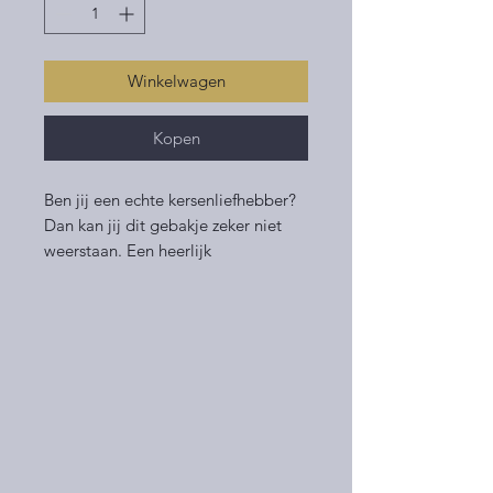
Winkelwagen
Kopen
Ben jij een echte kersenliefhebber?
Dan kan jij dit gebakje zeker niet
weerstaan. Een heerlijk
kersengebakje met room, schuim en
krokante bodem.