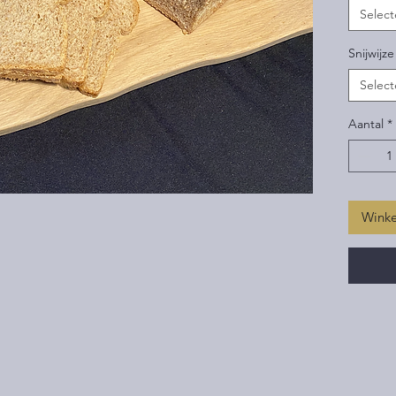
Select
Snijwijze
Select
Aantal
*
Wink