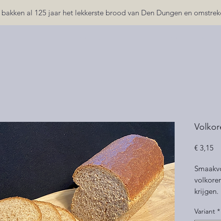
 bakken al 125 jaar het lekkerste brood van Den Dungen en omstrek
 BESTELLEN
ONS VERHAAL
ONS TEAM
Volkor
Pr
€ 3,15
Smaakvo
volkoren
krijgen.
Variant
*