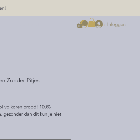
en!
Inloggen
Login
CONTACT
en Zonder Pitjes
ijs
l volkoren brood! 100%
, gezonder dan dit kun je niet