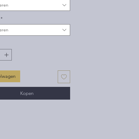
eren
*
eren
elwagen
Kopen