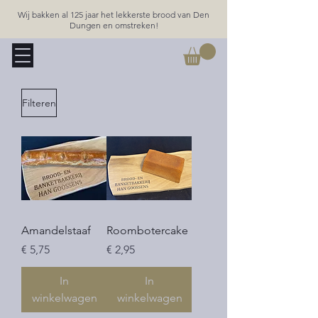
Wij bakken al 125 jaar het lekkerste brood van Den
Dungen en omstreken!
Filteren
Amandelstaaf
Roombotercake
Prijs
Prijs
€ 5,75
€ 2,95
In
In
winkelwagen
winkelwagen